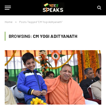
Home
»
Posts Tagged "CM Yogi Adityanath"
BROWSING:
CM YOGI ADITYANATH