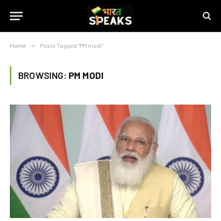
Home
»
Posts Tagged "PM modi"
BROWSING:
PM MODI