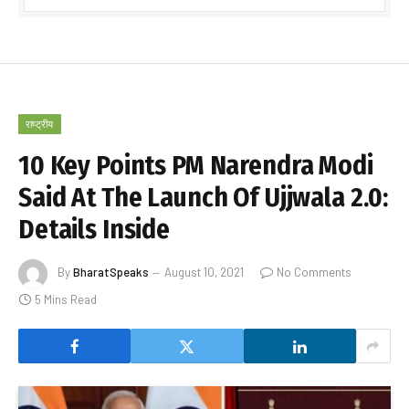
राष्ट्रीय
10 Key Points PM Narendra Modi
Said At The Launch Of Ujjwala 2.0:
Details Inside
By
BharatSpeaks
August 10, 2021
No Comments
5 Mins Read