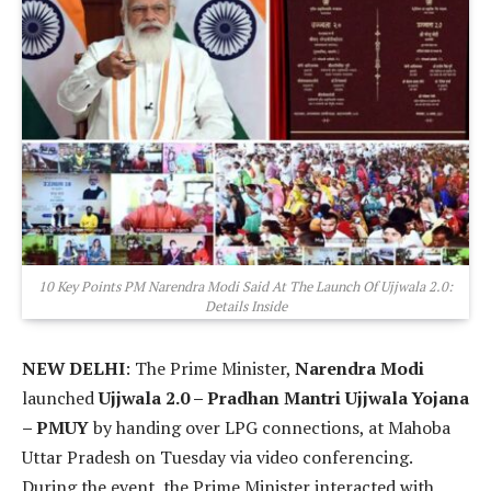
10 Key Points PM Narendra Modi Said At The Launch Of Ujjwala 2.0:
Details Inside
NEW DELHI
: The Prime Minister,
Narendra Modi
launched
Ujjwala 2.0 – Pradhan Mantri Ujjwala Yojana
– PMUY
by handing over LPG connections, at Mahoba
Uttar Pradesh on Tuesday via video conferencing.
During the event, the Prime Minister interacted with