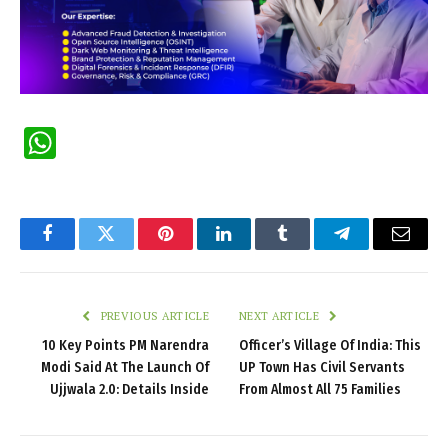
WhatsApp
Facebook
Twitter
Pinterest
LinkedIn
Tumblr
Telegram
Email
PREVIOUS ARTICLE
NEXT ARTICLE
10 Key Points PM Narendra
Officer’s Village Of India: This
Modi Said At The Launch Of
UP Town Has Civil Servants
Ujjwala 2.0: Details Inside
From Almost All 75 Families