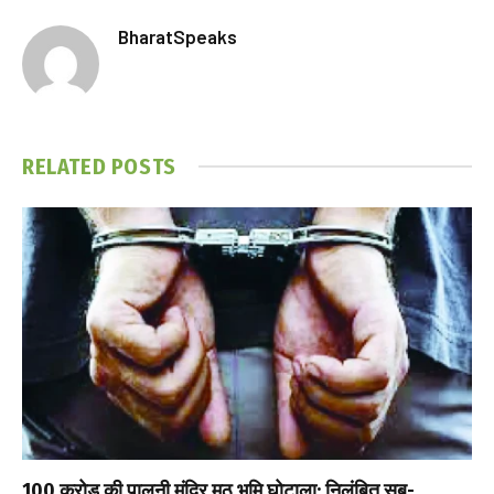
BharatSpeaks
RELATED
POSTS
₹100 करोड़ की पालनी मंदिर मठ भूमि घोटाला: निलंबित सब-