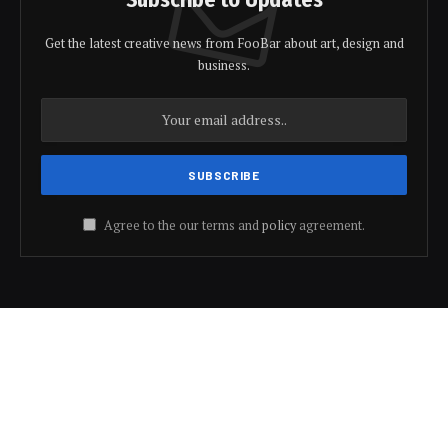
Get the latest creative news from FooBar about art, design and
business.
Agree to the our terms and
policy
agreement.
© 2026 Bharat Speaks.
Trending
Motivation
Health
Education
Development
About Us