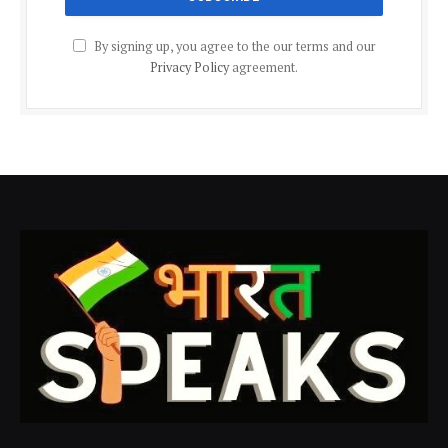
By signing up, you agree to the our terms and our
Privacy Policy
agreement.