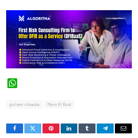
WhatsApp
gurleen chawala
Mann KI Baat
Facebook
Twitter
Pinterest
LinkedIn
Tumblr
Telegram
Email