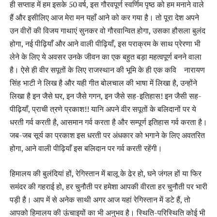
ही सप्‍ताह में हम इसके 50 वर्ष, इस गौरवपूर्ण स्‍वर्णिम पृष्‍ठ को हम मनाने वाले
हैं और इसीलिए आज मेरा मन यहाँ आने को कर गया है। तो पूरा देश अपने
उन वीरों की विजय गाथाएं सुनकर वो गौरवान्‍वित होगा, उसका हौसला बुलंद
होगा, नई पी‍ढ़ियाँ और आने वाली पीढ़ियाँ, इस पराक्रम के साथ प्रेरणा भी
लेने के लिए ये अवसर उनके जीवन का एक बहुत बड़ा महत्‍वपूर्ण बनने वाला
है। ऐसे ही वीर सपूतों के लिए राजस्‍थान की भूमि के ही एक कवि नारायण
सिंह भाटी ने लिख है और यही गीत बोलचाल की भाषा में लिखा है, उन्‍होंने
लिखा है इन जैसे घर, इन जैसे गगन, इन जैसे सह-इतिहास! इन जैसी सह-
पीढ़ियाँ, प्राची त्रणे प्रकाश!! यानि अपने वीर सपूतों के बलिदानों पर ये
धरती गर्व करती है, आसमान गर्व करता है और सम्‍पूर्ण इतिहास गर्व करता है।
जब-जब सूर्य का प्रकाश इस धरती पर अंधकार को भगाने के लिए अवतरित
होगा, आने वाली पीढ़ियाँ इस बलिदान पर गर्व करती रहेंगी।
हिमालय की बुलंदियां हों, रेगिस्तान में बालू के ढेर हो, घने जंगल हों या फिर
समंदर की गहराई हो, हर चुनौती पर हमेशा आपकी वीरता हर चुनौती पर भारी
पड़ी है। आप में से अनेक साथी अगर आज यहां रेगिस्तान में डटे हैं, तो
आपको हिमालय की ऊंचाइयों का भी अनुभव है। स्थिति-परिस्थिति कोई भी