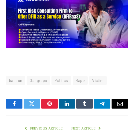
badaun
Gangrape
Politics
Rape
Victim
Facebook
Twitter
Pinterest
LinkedIn
Tumblr
Telegram
Email
PREVIOUS ARTICLE
NEXT ARTICLE