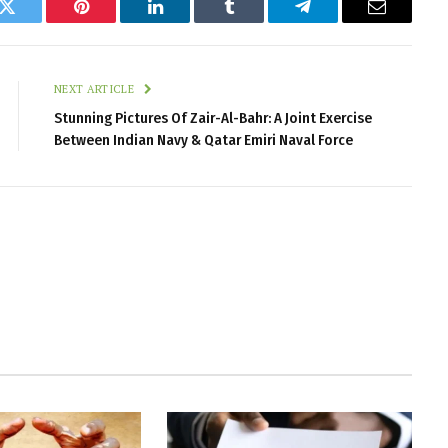
k
Twitter
Pinterest
LinkedIn
Tumblr
Telegram
Email
NEXT ARTICLE
Stunning Pictures Of Zair-Al-Bahr: A Joint Exercise
Between Indian Navy & Qatar Emiri Naval Force