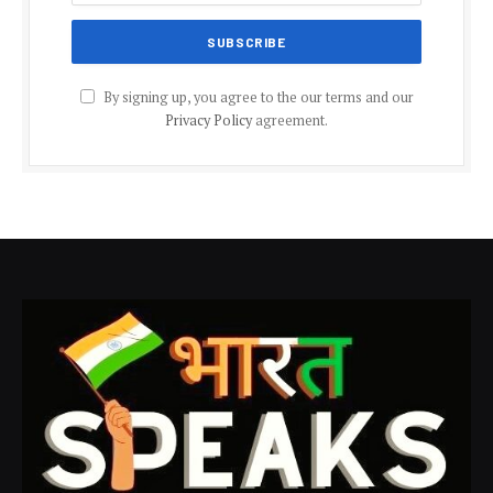
By signing up, you agree to the our terms and our
Privacy Policy
agreement.