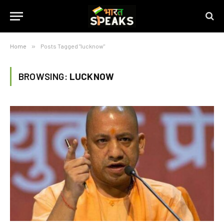
Home
»
Posts Tagged "lucknow"
BROWSING:
LUCKNOW