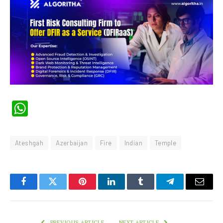
WhatsApp
Ateshgah
Azerbaijan
Fire
Indian
Temple
Facebook
Twitter
Pinterest
LinkedIn
Tumblr
Telegram
Email
PREVIOUS ARTICLE
NEXT ARTICLE