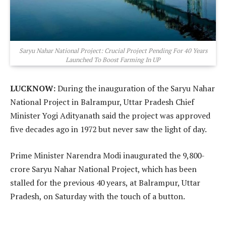
Saryu Nahar National Project: Crucial Project Pending For 40 Years
Launched To Boost Farming In UP
LUCKNOW:
During the inauguration of the Saryu Nahar
National Project in Balrampur, Uttar Pradesh Chief
Minister Yogi Adityanath said the project was approved
five decades ago in 1972 but never saw the light of day.
Prime Minister Narendra Modi inaugurated the 9,800-
crore Saryu Nahar National Project, which has been
stalled for the previous 40 years, at Balrampur, Uttar
Pradesh, on Saturday with the touch of a button.