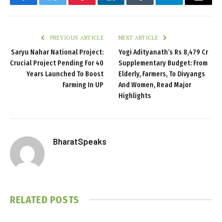
Facebook
Twitter
Pinterest
LinkedIn
Tumblr
Telegram
Email
PREVIOUS ARTICLE
NEXT ARTICLE
Saryu Nahar National Project:
Yogi Adityanath’s Rs 8,479 Cr
Crucial Project Pending For 40
Supplementary Budget: From
Years Launched To Boost
Elderly, Farmers, To Divyangs
Farming In UP
And Women, Read Major
Highlights
BharatSpeaks
RELATED
POSTS