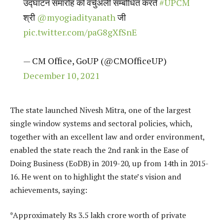
उद्घाटन समारोह को वर्चुअली सम्बोधित करते
#UPCM
श्री
@myogiadityanath
जी
pic.twitter.com/paG8gXfSnE
— CM Office, GoUP (@CMOfficeUP)
December 10, 2021
The state launched Nivesh Mitra, one of the largest
single window systems and sectoral policies, which,
together with an excellent law and order environment,
enabled the state reach the 2nd rank in the Ease of
Doing Business (EoDB) in 2019-20, up from 14th in 2015-
16. He went on to highlight the state’s vision and
achievements, saying:
*Approximately Rs 3.5 lakh crore worth of private