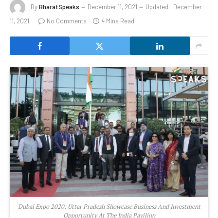
By
BharatSpeaks
December 11, 2021
Updated:
December
11, 2021
No Comments
4 Mins Read
Dubai Expo 2020: Uttar Pradesh Showcase Business And Investment
Opportunity At The India Pavilion