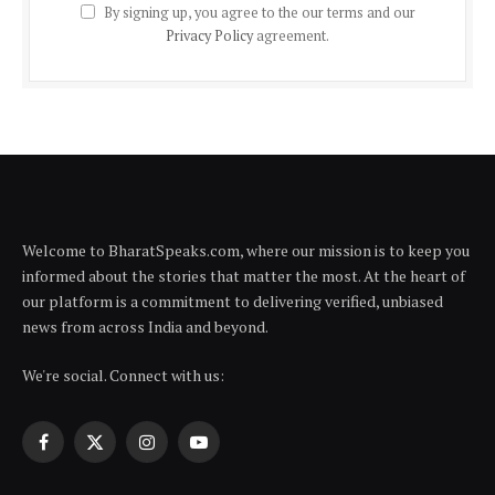
By signing up, you agree to the our terms and our
Privacy Policy
agreement.
Welcome to BharatSpeaks.com, where our mission is to keep you
informed about the stories that matter the most. At the heart of
our platform is a commitment to delivering verified, unbiased
news from across India and beyond.
We're social. Connect with us:
Facebook
X
Instagram
YouTube
(Twitter)