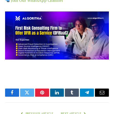
Join Our WhatsApp Channel
Facebook
Twitter
Pinterest
LinkedIn
Tumblr
Telegram
Email
PREVIOUS ARTICLE
NEXT ARTICLE