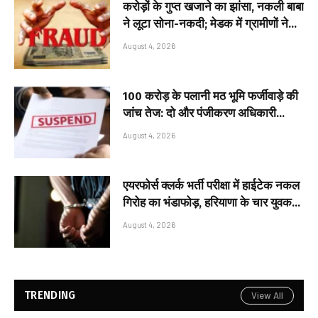
करोड़ों के गुप्त खजाने का झांसा, नकली बाबा
ने लूटा सोना-नकदी; मेडक में ग्रामीणों ने
दबोचा
August 4, 2026
₹100 करोड़ के पलानी मठ भूमि फर्जीवाड़े की
जांच तेज: दो और पंजीकरण अधिकारी
निलंबित, अब तक चार अधिकारियों पर
August 4, 2026
कार्रवाई
एयरफोर्स क्लर्क भर्ती परीक्षा में हाईटेक नकल
गिरोह का भंडाफोड़, हरियाणा के चार युवक
तमिलनाडु में गिरफ्तार
August 4, 2026
TRENDING
View All