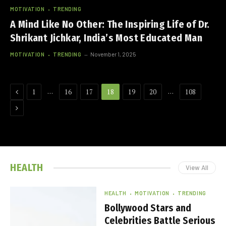
MOTIVATION
TRENDING
A Mind Like No Other: The Inspiring Life of Dr.
Shrikant Jichkar, India’s Most Educated Man
MOTIVATION
TRENDING
November 1, 2025
Previous
…
…
1
16
17
18
19
20
108
Next
HEALTH
View All
HEALTH
MOTIVATION
TRENDING
Bollywood Stars and
Celebrities Battle Serious