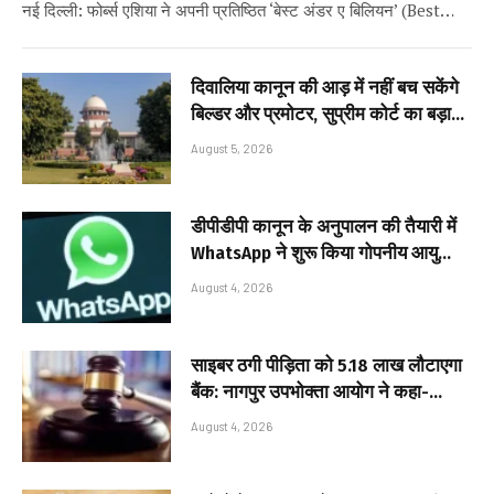
नई दिल्ली: फोर्ब्स एशिया ने अपनी प्रतिष्ठित ‘बेस्ट अंडर ए बिलियन’ (Best…
दिवालिया कानून की आड़ में नहीं बच सकेंगे
बिल्डर और प्रमोटर, सुप्रीम कोर्ट का बड़ा
फैसला; घर खरीदारों को मिली बड़ी राहत
August 5, 2026
डीपीडीपी कानून के अनुपालन की तैयारी में
WhatsApp ने शुरू किया गोपनीय आयु
सत्यापन परीक्षण, यूजरनेम फीचर अब भी रोक
August 4, 2026
पर
साइबर ठगी पीड़िता को ₹5.18 लाख लौटाएगा
बैंक: नागपुर उपभोक्ता आयोग ने कहा-
संदिग्ध लेनदेन की निगरानी करना बैंकों की
August 4, 2026
जिम्मेदारी