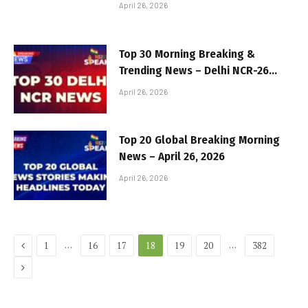
Commercial Hubs Across 10
April 26, 2026
Districts
Top 30 Morning Breaking &
Trending News – Delhi NCR-26
April 2026
April 26, 2026
Top 20 Global Breaking Morning
News – April 26, 2026
April 26, 2026
Previous
…
…
1
16
17
18
19
20
382
Next