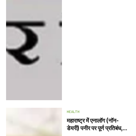
HEALTH
महाराष्ट्र में एनालॉग (नॉन-
डेयरी) पनीर पर पूर्ण प्रतिबंध,
उल्लंघन पर 6 माह तक की जेल