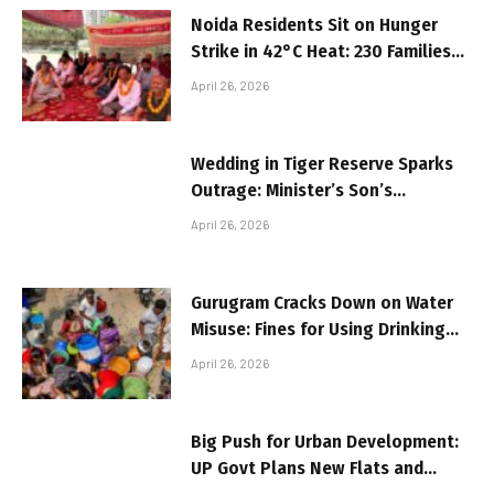
Noida Residents Sit on Hunger
Strike in 42°C Heat: 230 Families
Demand Justice Over Incomplete
April 26, 2026
Project
Wedding in Tiger Reserve Sparks
Outrage: Minister’s Son’s
Ceremony Triggers Environmental
April 26, 2026
Controversy
Gurugram Cracks Down on Water
Misuse: Fines for Using Drinking
Water in Cleaning and Gardening
April 26, 2026
Big Push for Urban Development:
UP Govt Plans New Flats and