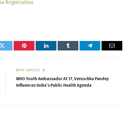
k
Twitter
Pinterest
LinkedIn
Tumblr
Telegram
Email
NEXT ARTICLE
WHO Youth Ambassador At 17, Veruschka Pandey
Influences India’s Public Health Agenda