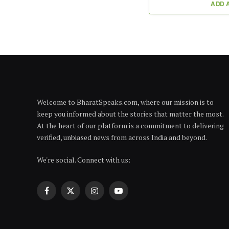
ADD 
Welcome to BharatSpeaks.com, where our mission is to
keep you informed about the stories that matter the most.
At the heart of our platform is a commitment to delivering
verified, unbiased news from across India and beyond.
We're social. Connect with us:
Facebook
X
Instagram
YouTube
(Twitter)