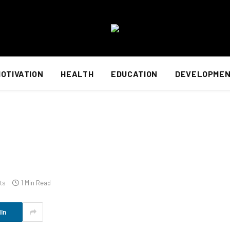
OTIVATION
HEALTH
EDUCATION
DEVELOPME
ts
1 Min Read
In