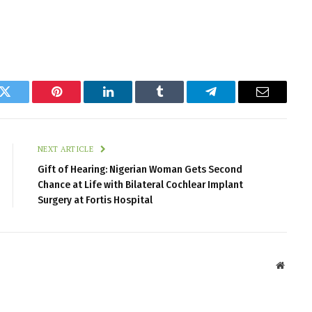
k
Twitter
Pinterest
LinkedIn
Tumblr
Telegram
Email
NEXT ARTICLE
Gift of Hearing: Nigerian Woman Gets Second
Chance at Life with Bilateral Cochlear Implant
Surgery at Fortis Hospital
Websit