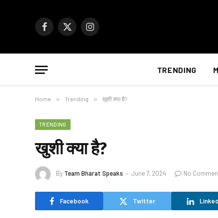
Facebook
X
Instagram
(Twitter)
TRENDING
M
Home
»
Trending
»
खुशी क्या है?
TRENDING
खुशी क्या है?
By
Team Bharat Speaks
June 7, 2024
No Commen
Facebook
Twitter
Linked