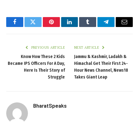
Facebook
Twitter
Pinterest
LinkedIn
Tumblr
Telegram
Email
PREVIOUS ARTICLE
NEXT ARTICLE
Know How These 2 Kids
Jammu & Kashmir, Ladakh &
Became IPS Officers For A Day,
Himachal Get Their First 24-
Here Is Their Story of
Hour News Channel, News18
Struggle
Takes Giant Leap
BharatSpeaks