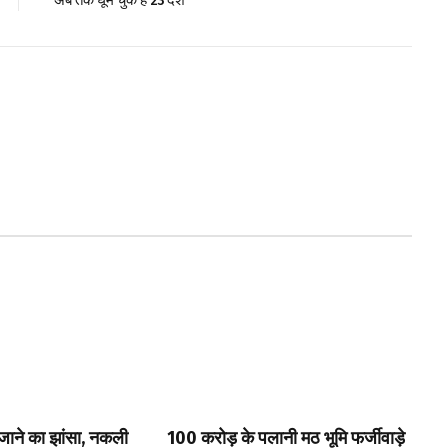
अब तक घूम चुके हैं 23 देश
 खजाने का झांसा, नकली
₹100 करोड़ के पलानी मठ भूमि फर्जीवाड़े