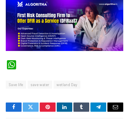
WhatsApp
Save life
save water
wetland Day
Facebook
Twitter
Pinterest
LinkedIn
Tumblr
Telegram
Email