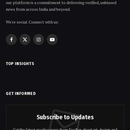
our platform is a commitment to delivering verified, unbiased
news from across India and beyond.
We're social. Connect with us:
Facebook
X
Instagram
YouTube
(Twitter)
TOP INSIGHTS
GET INFORMED
Subscribe to Updates
Get the latest creative news from FooBar about art, design and